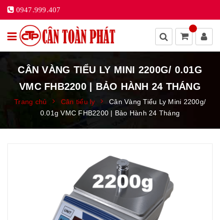
0947.999.407
CÂN VÀNG TIỂU LY MINI 2200G/ 0.01G
VMC FHB2200 | BẢO HÀNH 24 THÁNG
Trang chủ
Cân tiểu ly
Cân Vàng Tiểu Ly Mini 2200g/
0.01g VMC FHB2200 | Bảo Hành 24 Tháng