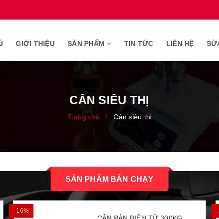
Ủ
GIỚI THIỆU
SẢN PHẨM
TIN TỨC
LIÊN HỆ
SỬ
CÂN SIÊU THỊ
Trang chủ
Cân siêu thị
SẢN PHẨM BÁN CHẠY
16%
CÂN BÀN ĐIỆN TỬ 300KG