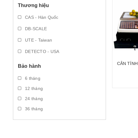
Thương hiệu
CAS - Hàn Quốc
DB-SCALE
UTE - Taiwan
DETECTO - USA
Jadever - Taiwan
CÂN TÍNH
Bảo hành
30KG J
6 tháng
12 tháng
24 tháng
36 tháng