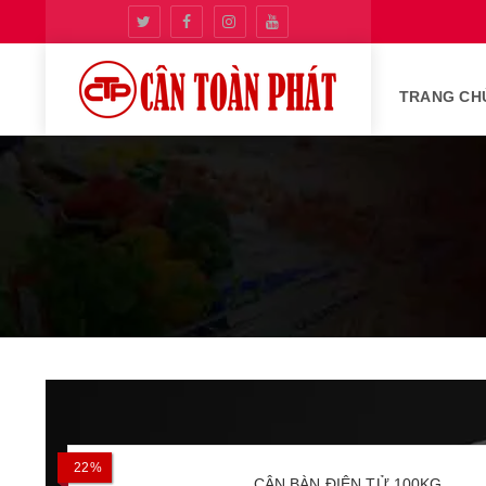
TRANG CH
22%
CÂN BÀN ĐIỆN TỬ 100KG