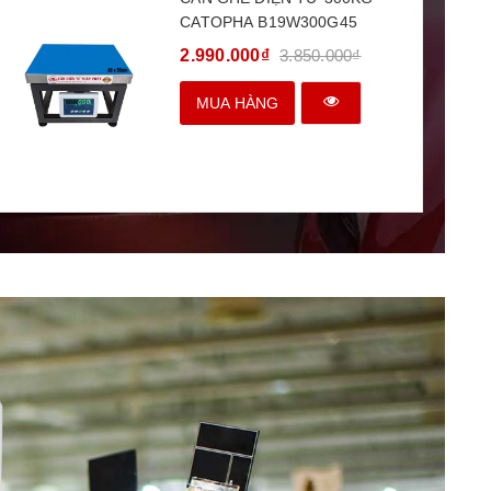
CATOPHA B19W300G45
2.990.000₫
3.850.000₫
MUA HÀNG