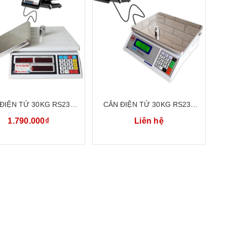
ĐIỆN TỬ 30KG RS232
CÂN ĐIỆN TỬ 30KG RS232
 NỐI PHẦN MỀM BÁN
KẾT NỐI PHẦN MỀM BÁN
1.790.000₫
Liên hệ
NG UTE UPA-RS232
HÀNG KIOTVIET UTE UWA-N