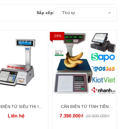
Sắp xếp:
Thứ tự
26%
ĐIỆN TỬ SIÊU THỊ IN
CÂN ĐIỆN TỬ TÍNH TIỀN
 MÃ VẠCH 30KG CÂN
SIÊU THỊ IN MÃ VẠCH MÃ QR
Liên hệ
7.390.000₫
10.000.000₫
 TIỀN CAS HÀN QUỐC
30KG DETECTO CTP-TM-XA
CL-5200P