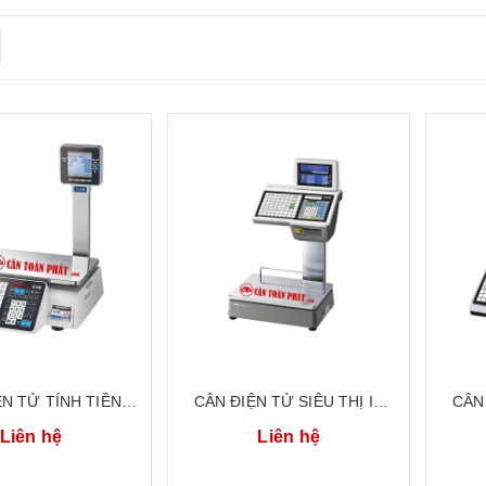
ỆN TỬ TÍNH TIỀN
CÂN ĐIỆN TỬ SIÊU THỊ IN
CÂN 
Ị 6KG 15KG 30KG
TEM MÃ VẠCH 30KG CÂN
TEM
Liên hệ
Liên hệ
 QUỐC CL3000 P
TÍNH TIỀN CAS HÀN QUỐC
TÍNH
CL-5500-D