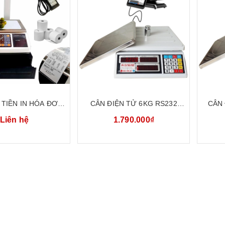
 TIỀN IN HÓA ĐƠN
CÂN ĐIỆN TỬ 6KG RS232
CÂN 
ADEVER TOPCASH
KẾT NỐI PHẦN MỀM BÁN
KẾT
Liên hệ
1.790.000₫
JTP
HÀNG UTE UPA6-RS232
HÀ