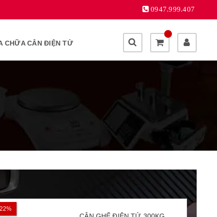
0947.999.407
A CHỮA CÂN ĐIỆN TỬ
22%
17%
CÂN GHẾ ĐIỆN TỬ 300KG