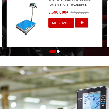
CATOPHA B19W300B56
3.690.000₫
4.400.000₫
MUA HÀNG