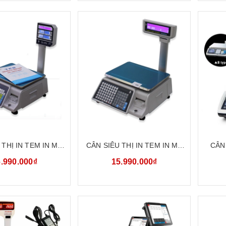
 THỊ IN TEM IN MÃ
CÂN SIÊU THỊ IN TEM IN MÃ
CÂN 
KG CÂN ĐIỆN TỬ
VẠCH 30KG CÂN ĐIỆN TỬ
HÓA
.990.000₫
15.990.000₫
ỀN TPS-BCS100PE
TÍNH TIỀN TPS-TR30
CÂN