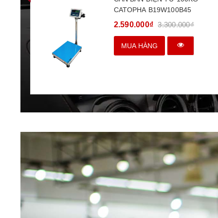
CATOPHA B19W100B45
2.590.000₫
3.300.000₫
MUA HÀNG