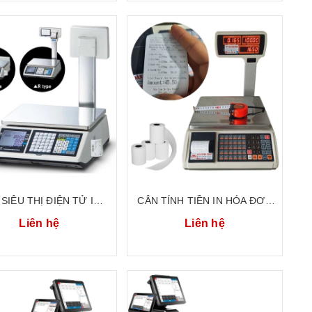
SIÊU THỊ ĐIỆN TỬ IN
CÂN TÍNH TIỀN IN HÓA ĐƠN
 ĐƠN IN PHIẾU 30KG
30KG JADEVER CTP JPT30
Liên hệ
Liên hệ
 TÍNH TIỀN CAS HÀN
BH 36 THÁNG
QUỐC CT-100